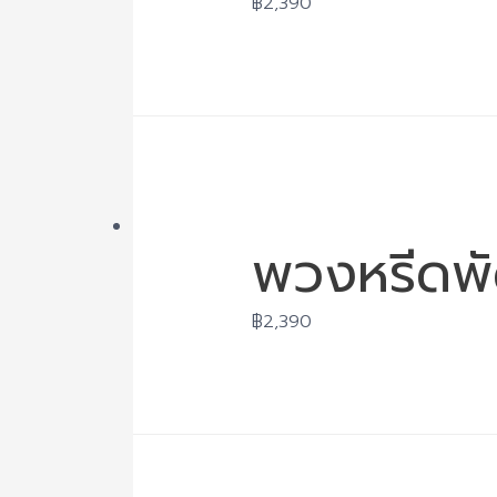
฿
2,390
พวงหรีดพั
฿
2,390