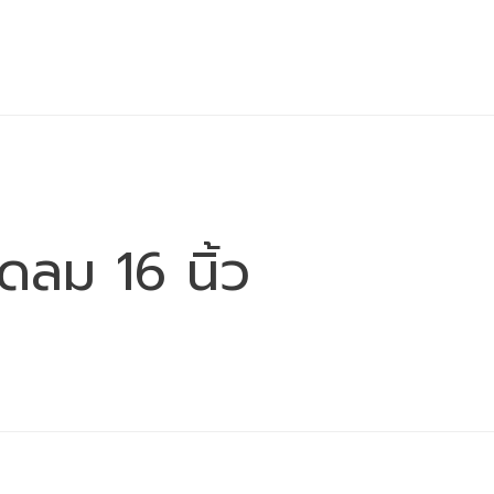
ดลม 16 นิ้ว