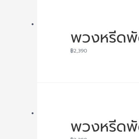
พวงหรีดพั
฿
2,390
พวงหรีดพั