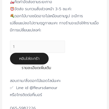
คิดค่าจัดส่งตามระยะทาง
จัดส่ง รบกวนสั่งล่วงหน้า 3-5 ชม.ค่ะ
ดอกไม้บางชนิดอาจไม่เหมือนตามรูป จะมีการ
เปลี่ยนแปลงไปตามฤดูกาลนะคะ ทางร้านจะแจ้งให้ทราบเมื่อ
มีการเปลี่ยนแปลงค่ะ
จำนวน
พวงหรีด
ดอกไม้
หยิบใส่ตะกร้า
สด
รายละเอียดเพิ่มเติม
80*60
cm
สอบถาม/สั่งดอกไม้แอดไลน์นะคะ
ชิ้น
✅
Line id @fleursdamour
หรือโทรติดต่อที่เบอร์
065-5982226