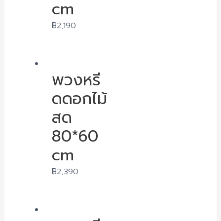
cm
฿
2,190
พวงหรี
ดดอกไม้
สด
80*60
cm
฿
2,390